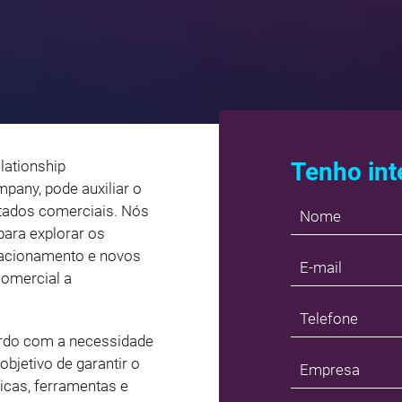
ationship
Tenho int
any, pode auxiliar o
ltados comerciais. Nós
ara explorar os
lacionamento e novos
comercial a
rdo com a necessidade
objetivo de garantir o
icas, ferramentas e