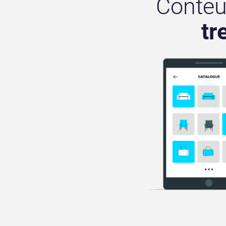
Conteú
tr