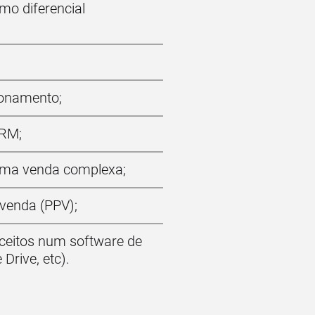
o diferencial
ionamento;
RM;
 uma venda complexa;
venda (PPV);
ceitos num software de
Drive, etc).